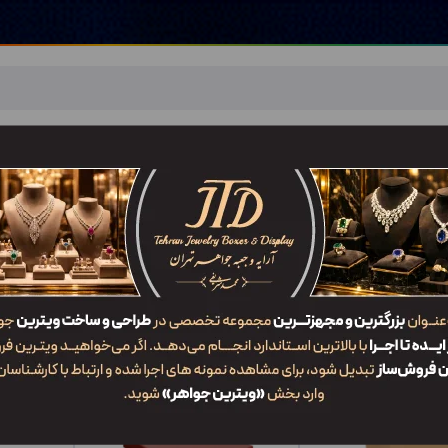
اهر
خدمات ما
ضربان JTD
تماس با ما
شعب/Branch
جدیدترین
محبوب‌ترین
گران‌ترین
ارزان‌ترین
ایش:
جعبه دستبند YRX2