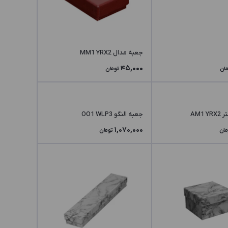
جعبه مدال MM1 YRX2
45,000
مان
تومان
AM1
جعبه النگو OO1 WLP3
1,070,000
مان
تومان