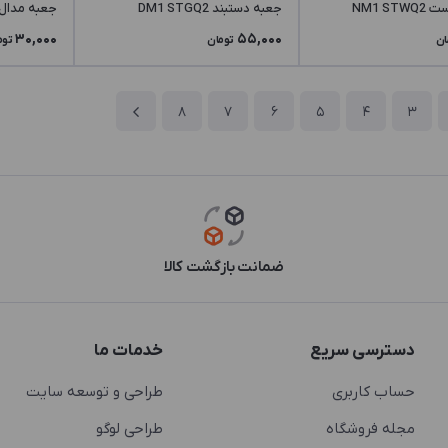
NM1 S
جعبه دستبند DM1 STGQ2
جعبه مدال M2 STGQ2
30,000
55,000
ان
تومان
توم
8
7
6
5
4
3
ضمانت بازگشت کالا
دسترسی سریع
خدمات ما
حساب کاربری
طراحی و توسعه سایت
مجله فروشگاه
طراحی لوگو