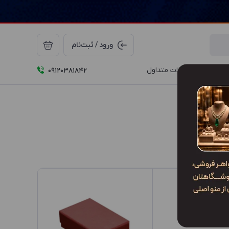
ورود / ثبت‌نام
درباره ما
سوالات متداول
09120381842
DM1 