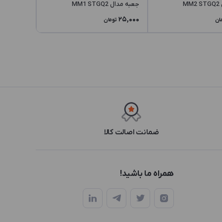
M
جعبه مدال MM1 STGQ2
25,000
ان
تومان
ضمانت اصالت کالا
همراه ما باشید!