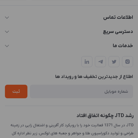
اطلاعات تماس
021-88846810-1
دسترسی سریع
info@JTD.ir
حساب کاربری
خدمات ما
تهران، میدان هفت تیر (ضلع شمال غربی)، کوچه مازندرانی، پلاک4،
مجله فروشگاه
طراحی و توسعه سایت
طبقه3
لیست محصولات
طراحی لوگو
درباره ما
اطلاع از جدیدترین تخفیف ها و رویداد ها
چاپ و حکاکی
تماس با ما
طراحی سه بعدی
ثبت
رشد JTD چگونه اتفاق افتاد
JTD در سال 1371 فعالیت خود را با رویکرد کار آفرینی و اشتغال زایی در زمینه
طراحی و تولید دکوراسیون طلا و جواهر و جعبه های لوکس، زیر نظر اداره کل