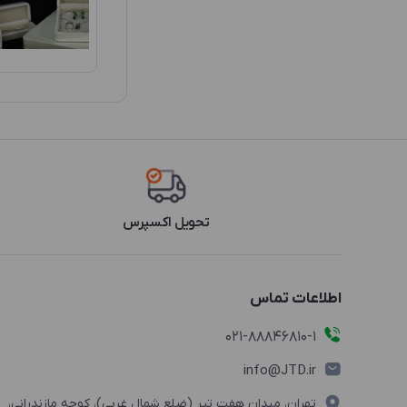
تحویل اکسپرس
اطلاعات تماس
021-88846810-1
info@JTD.ir
تهران، میدان هفت تیر (ضلع شمال غربی)، کوچه مازندرانی،