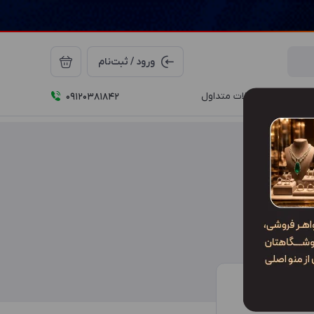
ورود / ثبت‌نام
درباره ما
سوالات متداول
09120381842