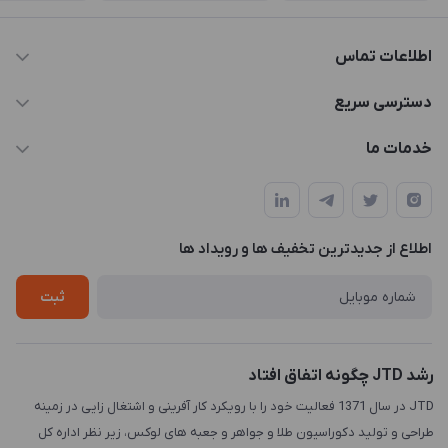
اطلاعات تماس
021-88846810-1
دسترسی سریع
info@JTD.ir
حساب کاربری
خدمات ما
تهران، میدان هفت تیر (ضلع شمال غربی)، کوچه مازندرانی، پلاک4،
مجله فروشگاه
طراحی و توسعه سایت
طبقه3
لیست محصولات
طراحی لوگو
درباره ما
اطلاع از جدیدترین تخفیف ها و رویداد ها
چاپ و حکاکی
تماس با ما
طراحی سه بعدی
ثبت
رشد JTD چگونه اتفاق افتاد
JTD در سال 1371 فعالیت خود را با رویکرد کار آفرینی و اشتغال زایی در زمینه
طراحی و تولید دکوراسیون طلا و جواهر و جعبه های لوکس، زیر نظر اداره کل