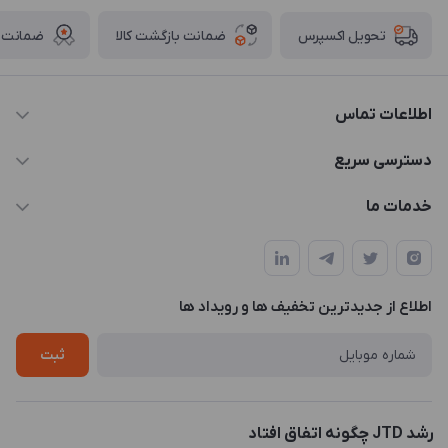
ضمانت بازگشت کالا
ضمانت ا
تحویل اکسپرس
اطلاعات تماس
021-88846810-1
دسترسی سریع
info@JTD.ir
حساب کاربری
خدمات ما
تهران، میدان هفت تیر (ضلع شمال غربی)، کوچه مازندرانی، پلاک4،
مجله فروشگاه
طراحی و توسعه سایت
طبقه3
لیست محصولات
طراحی لوگو
درباره ما
اطلاع از جدیدترین تخفیف ها و رویداد ها
چاپ و حکاکی
تماس با ما
طراحی سه بعدی
ثبت
رشد JTD چگونه اتفاق افتاد