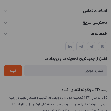
اطلاعات تماس
021-88846810-1
دسترسی سریع
info@JTD.ir
حساب کاربری
خدمات ما
تهران، میدان هفت تیر (ضلع شمال غربی)، کوچه مازندرانی، پلاک4،
مجله فروشگاه
طراحی و توسعه سایت
طبقه3
لیست محصولات
طراحی لوگو
درباره ما
اطلاع از جدیدترین تخفیف ها و رویداد ها
چاپ و حکاکی
تماس با ما
طراحی سه بعدی
ثبت
رشد JTD چگونه اتفاق افتاد
JTD در سال 1371 فعالیت خود را با رویکرد کار آفرینی و اشتغال زایی در زمینه
طراحی و تولید دکوراسیون طلا و جواهر و جعبه های لوکس، زیر نظر اداره کل
میراث فرهنگی و صنایع دستی و گردشگری آغاز نمود.