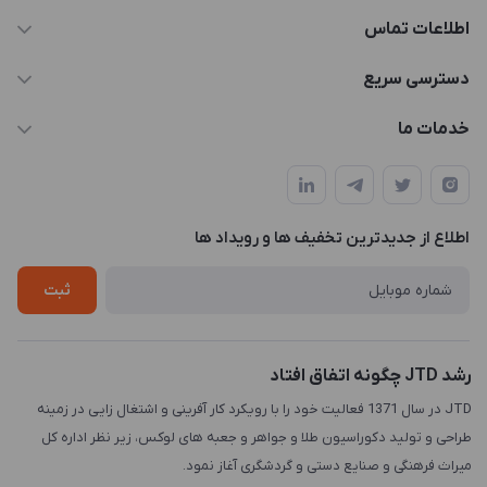
اطلاعات تماس
021-88846810-1
دسترسی سریع
info@JTD.ir
حساب کاربری
خدمات ما
تهران، میدان هفت تیر (ضلع شمال غربی)، کوچه مازندرانی، پلاک4،
مجله فروشگاه
طراحی و توسعه سایت
طبقه3
لیست محصولات
طراحی لوگو
درباره ما
اطلاع از جدیدترین تخفیف ها و رویداد ها
چاپ و حکاکی
تماس با ما
طراحی سه بعدی
ثبت
رشد JTD چگونه اتفاق افتاد
JTD در سال 1371 فعالیت خود را با رویکرد کار آفرینی و اشتغال زایی در زمینه
طراحی و تولید دکوراسیون طلا و جواهر و جعبه های لوکس، زیر نظر اداره کل
میراث فرهنگی و صنایع دستی و گردشگری آغاز نمود.