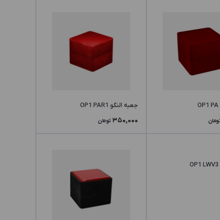
جعبه النگو OP1 PAR1
350,000
ومان
تومان