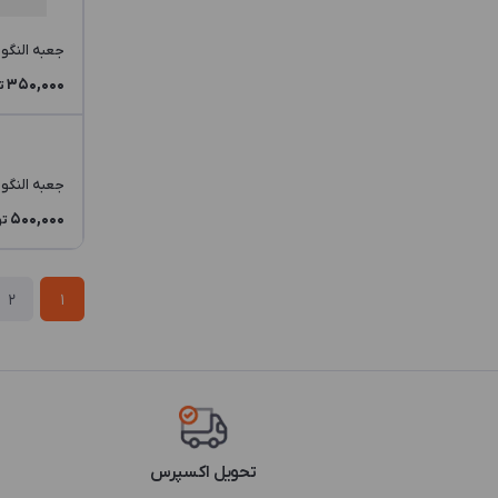
EAJ2
EAQ2
جعبه النگو OP1 NS
350,000
EAR2
ت
GL2
GPJ9
جعبه النگو OP2 LKM2
GPM9
500,000
تو
GPR9
GYV6
2
1
LDV1
LK2
LKD
LKM
تحویل اکسپرس
LWV3