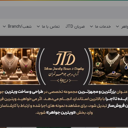
اهر
خدمات ما
ضربان JTD
تماس با ما
شعب/Branch
Bangle B)
/
جعبه النگو پلاستیکی
جدیدترین
محبوب‌ترین
گران‌ترین
ارزان‌ترین
ایش: