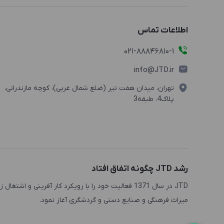
LYL2
اطلاعات تماس
NS
PA
021-88846810-1
PAR1
info@JTD.ir
PB
تهران، میدان هفت تیر (ضلع شمال غربی)، کوچه مازندرانی،
پلاک4، طبقه3
PBQ1
PLB1
PLG1
PLR1
رشد JTD چگونه اتفاق افتاد
PLS1
JTD در سال 1371 فعالیت خود را با رویکرد کار آفرینی
PNW3
میراث فرهنگی و صنایع دستی و گردشگری آغاز نمود.
POG3