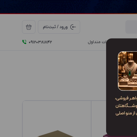
ورود / ثبت‌نام
درباره ما
سوالات متداول
09120381842