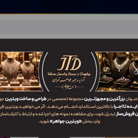
اهر
خدمات ما
ضربان JTD
تماس با ما
شعب/Branch
Jewelry Suite B)
/
جعبه سرویس چوبی
جدیدترین
محبوب‌ترین
گران‌ترین
ارزان‌ترین
ایش: