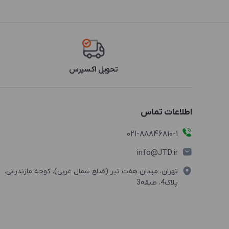
WDV2
WDV3
WEV6
WLJ3
تحویل اکسپرس
WLP3
WLV3
اطلاعات تماس
021-88846810-1
info@JTD.ir
تهران، میدان هفت تیر (ضلع شمال غربی)، کوچه مازندرانی،
پلاک4، طبقه3