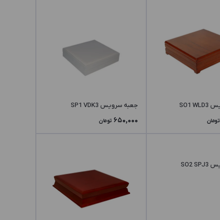
SO1 W
جعبه سرویس SP1 VDK3
650,000
تومان
تومان
SO2 S