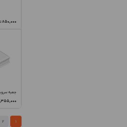
GZL1
GZZ2
850,000
JZV3
ت
MV
MX
QWV3
QWW3
SPJ3
SPL1
جعبه سرویس WW3
SPL2
1,355,000
SPV3
VDK3
2
1
VLV3