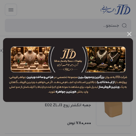
آرایه و جعبه جواهر تهران
/
فروشگاه محصولات
/
جعبه
/
جعبه انگشتر زوج (Wedding & Couple ring box)
جعبه انگشتر زوج (Wedding & Couple ring box)
فیلتر محصولات
ترتیب نمایش
:
جدیدترین
جعبه انگشتر زوج EO2 ZLJ3
780,000
تومان