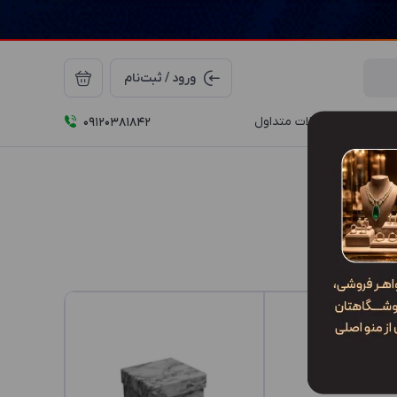
ورود / ثبت‌نام
درباره ما
سوالات متداول
09120381842