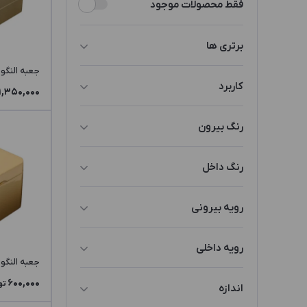
فقط محصولات موجود
برتری ها
جعبه النگو OO1 ZLJ3
براق
کاربرد
1,350,000
مات
النگو
رنگ بیرون
قهوه‌ای
رنگ داخل
سبز
کرم
بنفش
رویه بیرونی
مشکی
قرمز
چوب رنگ شده
رنگبندی
رویه داخلی
بژ
فلوک
جعبه النگو OO1 SPJ3
سفید/مشکی
پارچه جاسمین
مشکی
کاغذ گالینگور
600,000
تو
اندازه
نامشخص
پارچه جیر
صورتی