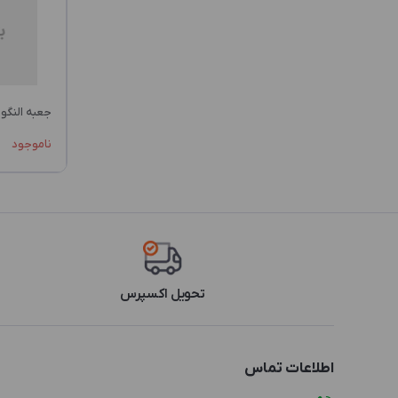
PDG2
PDR2
PDS2
PKM2
جعبه النگو OM1 PKM2
PKU2
ناموجود
PKW2
PKZ2
SPJ3
TDW2
WLP3
تحویل اکسپرس
WLV3
اطلاعات تماس