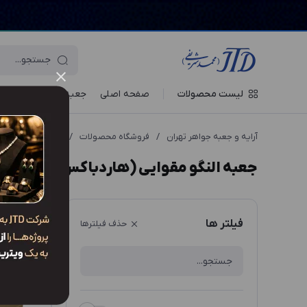
لیست محصولات
صفحه اصلی
جعبه‌ ها
ویترین جو
آرایه و جعبه جواهر تهران
/
فروشگاه محصولات
/
جعبه
/
جعبه النگو (ox
جعبه النگو مقوایی (هاردباکس)
ترتیب نم
فیلتر ها
حذف فیلترها