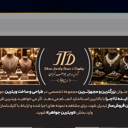
اهر
خدمات ما
ضربان JTD
تماس با ما
شعب/Branch
Bangle B)
/
جعبه النگو مقوایی (هاردباکس)
جدیدترین
محبوب‌ترین
گران‌ترین
ارزان‌ترین
ایش:
جعبه النگو OO1 WLV3