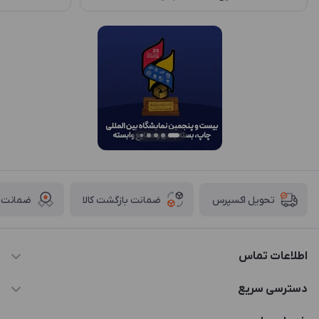
ضمانت بازگشت کالا
ضمانت ا
تحویل اکسپرس
اطلاعات تماس
021-88846810-1
دسترسی سریع
info@JTD.ir
حساب کاربری