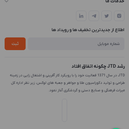
خدمات ما
تهران، میدان هفت تیر (ضلع شمال غربی)، کوچه مازندرانی، پلاک4،
مجله فروشگاه
طراحی و توسعه سایت
طبقه3
لیست محصولات
طراحی لوگو
درباره ما
اطلاع از جدیدترین تخفیف ها و رویداد ها
چاپ و حکاکی
تماس با ما
طراحی سه بعدی
ثبت
رشد JTD چگونه اتفاق افتاد
JTD در سال 1371 فعالیت خود را با رویکرد کار آفرینی و اشتغال زایی در زمینه
طراحی و تولید دکوراسیون طلا و جواهر و جعبه های لوکس، زیر نظر اداره کل
میراث فرهنگی و صنایع دستی و گردشگری آغاز نمود.