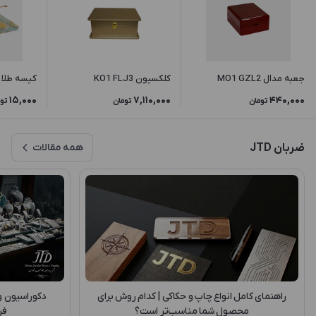
جعبه مدال MO1 GZL2
کلکسیون KO1 FLJ3
کیسه طلا BG2 ES
15,000
7,110,000
440,000
تومان
تومان
تو
ضربان JTD
همه مقالات
راهنمای کامل انواع چاپ و حکاکی | کدام روش برای
دکوراسیون و 
محصول شما مناسب‌تر است؟
فر