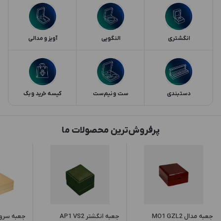
انگشتری
النگویی
آویز و مدالی
دستبندی
ست و نیم‌ست
کیسه خرید و بگ
پرفروش‌ترین محصولات ما
جعبه مدال MO1 GZL2
جعبه انگشتر AP1 VS2
جعبه سرویس J3