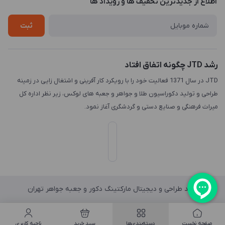
اطلاع از جدیدترین تخفیف ها و رویداد ها
چاپ و حکاکی
تماس با ما
طراحی سه بعدی
ثبت
رشد JTD چگونه اتفاق افتاد
JTD در سال 1371 فعالیت خود را با رویکرد کار آفرینی و اشتغال زایی در زمینه
طراحی و تولید دکوراسیون طلا و جواهر و جعبه های لوکس، زیر نظر اداره کل
میراث فرهنگی و صنایع دستی و گردشگری آغاز نمود.
واحد طراحی و دیجیتال مارکتینگ دکور و جعبه جواهر تهران
صفحه نخست
دسته‌بندی‌ها
سبد خرید
ناحیه کاربری