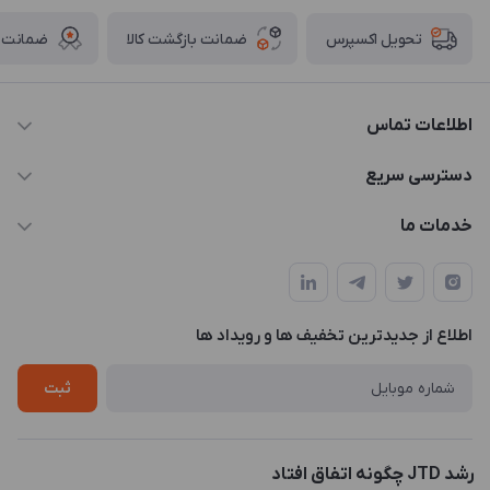
ضمانت بازگشت کالا
ضمانت ا
تحویل اکسپرس
اطلاعات تماس
021-88846810-1
دسترسی سریع
info@JTD.ir
حساب کاربری
خدمات ما
تهران، میدان هفت تیر (ضلع شمال غربی)، کوچه مازندرانی، پلاک4،
مجله فروشگاه
طراحی و توسعه سایت
طبقه3
لیست محصولات
طراحی لوگو
درباره ما
اطلاع از جدیدترین تخفیف ها و رویداد ها
چاپ و حکاکی
تماس با ما
طراحی سه بعدی
ثبت
رشد JTD چگونه اتفاق افتاد