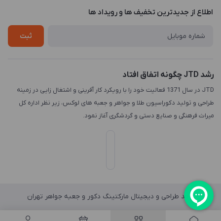
درباره ما
اطلاع از جدیدترین تخفیف ها و رویداد ها
چاپ و حکاکی
تماس با ما
طراحی سه بعدی
ثبت
رشد JTD چگونه اتفاق افتاد
JTD در سال 1371 فعالیت خود را با رویکرد کار آفرینی و اشتغال زایی در زمینه
طراحی و تولید دکوراسیون طلا و جواهر و جعبه های لوکس، زیر نظر اداره کل
میراث فرهنگی و صنایع دستی و گردشگری آغاز نمود.
واحد طراحی و دیجیتال مارکتینگ دکور و جعبه جواهر تهران