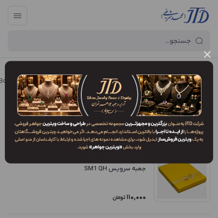
آرایه و جعبه جواهر تهران
/
فروشگاه محصولات
/
جعبه
/
جعبه سرویس (Jewelry Suite Box)
جعبه سرویس مقوایی (هاردباکس)
فیلتر محصولات
ترتیب نمایش
:
جدیدترین
جعبه سرویس SM1 QH
110,000
تومان