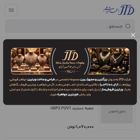
آرایه و جعبه جواهر تهران
/
فروشگاه محصولات
/
آکاردئون
آکاردئون
فیلتر محصولات
ترتیب نمایش
:
جدیدترین
جعبه دستبند UDP2 PUV1
1,070,000
تومان