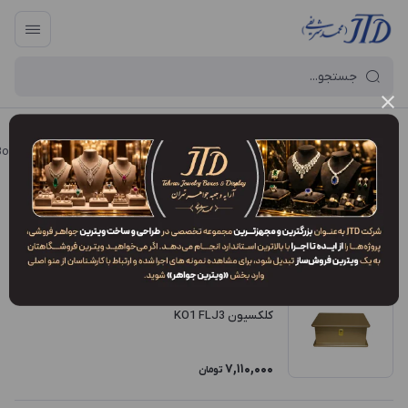
آرایه و جعبه جواهر تهران
/
فروشگاه محصولات
/
جعبه
/
جعبه کلکسیون (Collector's Box)
جعبه طلا و جواهر چوبی
فیلتر محصولات
ترتیب نمایش
:
جدیدترین
کلکسیون KO1 FLJ3
7,110,000
تومان