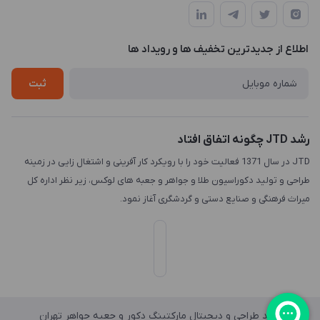
طراحی و توسعه سایت
طبقه3
لیست محصولات
طراحی لوگو
درباره ما
اطلاع از جدیدترین تخفیف ها و رویداد ها
چاپ و حکاکی
تماس با ما
طراحی سه بعدی
ثبت
رشد JTD چگونه اتفاق افتاد
JTD در سال 1371 فعالیت خود را با رویکرد کار آفرینی و اشتغال زایی در زمینه
طراحی و تولید دکوراسیون طلا و جواهر و جعبه های لوکس، زیر نظر اداره کل
میراث فرهنگی و صنایع دستی و گردشگری آغاز نمود.
واحد طراحی و دیجیتال مارکتینگ دکور و جعبه جواهر تهران