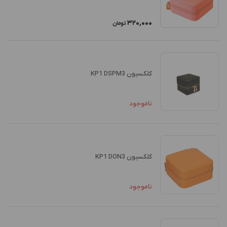
320,000
تومان
کلکسیون KP1 DSPM3
ناموجود
کلکسیون KP1 DON3
ناموجود