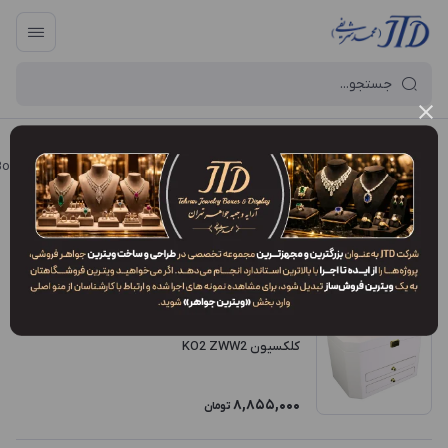
آرایه و جعبه جواهر تهران
/
فروشگاه محصولات
/
جعبه
/
جعبه کلکسیون (Collector's Box)
جعبه طلا و جواهر روکش چرمی
فیلتر محصولات
ترتیب نمایش
:
جدیدترین
کلکسیون KO2 ZWW2
8,855,000
تومان