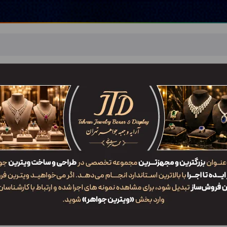
اهر
خدمات ما
ضربان JTD
تماس با ما
شعب/Branch
آرایه و جعبه جواهر تهران
/
شعب
/
شعبه مازندران ( ساری )
شعبه مازندران ( ساری )
اس فروش )