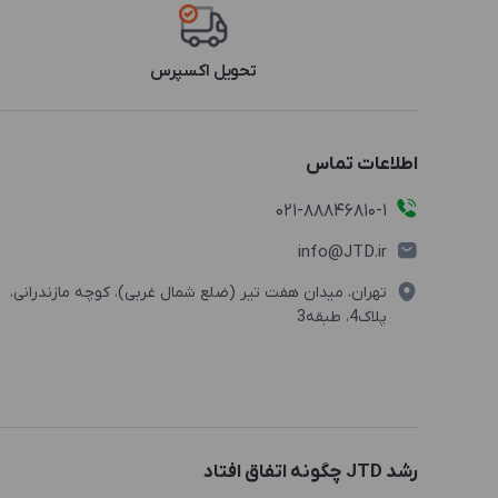
تحویل اکسپرس
اطلاعات تماس
021-88846810-1
info@JTD.ir
تهران، میدان هفت تیر (ضلع شمال غربی)، کوچه مازندرانی،
پلاک4، طبقه3
رشد JTD چگونه اتفاق افتاد