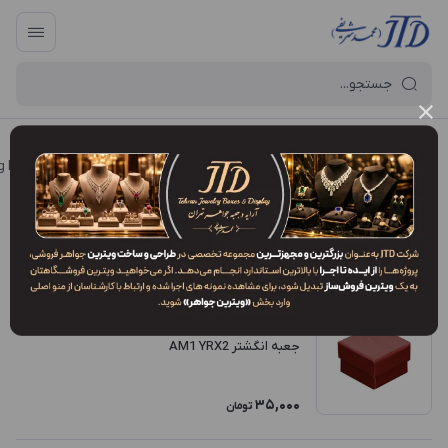
آرایه و جعبه جواهر تهران
/
فروشگاه محصولات
/
جعبه
/
جعبه انگشتر (Ring box)
جعبه انگشتر مقوایی (هاردباکس)
فیلتر محصولات
ترتیب نمایش
:
جدیدترین
جعبه انگشتر AM1 YRX2
35,000
تومان