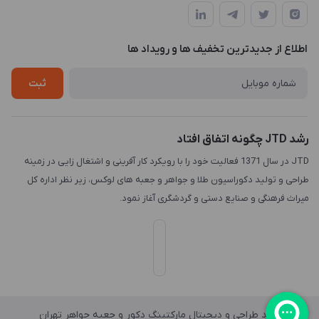
طراحی و توسعه سایت
طبقه3
لیست محصولات
طراحی لوگو
درباره ما
اطلاع از جدیدترین تخفیف ها و رویداد ها
چاپ و حکاکی
تماس با ما
طراحی سه بعدی
ثبت
رشد JTD چگونه اتفاق افتاد
JTD در سال 1371 فعالیت خود را با رویکرد کار آفرینی و اشتغال زایی در زمینه
طراحی و تولید دکوراسیون طلا و جواهر و جعبه های لوکس، زیر نظر اداره کل
میراث فرهنگی و صنایع دستی و گردشگری آغاز نمود.
واحد طراحی و دیجیتال مارکتینگ دکور و جعبه جواهر تهران