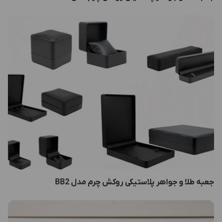
جعبه طلا و جواهر پلاستیکی روکش چرم مدل BB2