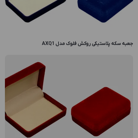
جعبه سکه پلاستیکی روکش فلوک مدل AXQ1