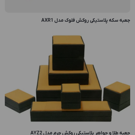
جعبه سکه پلاستیکی روکش فلوک مدل AXR1
جعبه طلا و جواهر پلاستیکی روکش چرم مدل AYZ2