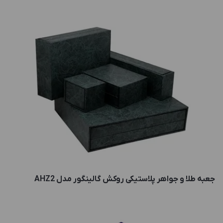
جعبه طلا و جواهر پلاستیکی روکش گالینگور مدل AHZ2