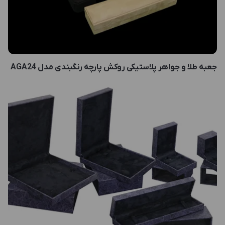
جعبه طلا و جواهر پلاستیکی روکش پارچه رنگبندی مدل AGA24