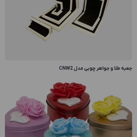
جعبه طلا و جواهر چوبی مدل CNW2