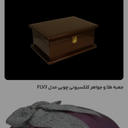
جعبه طلا و جواهر کلکسیونی چوبی مدل FLV3