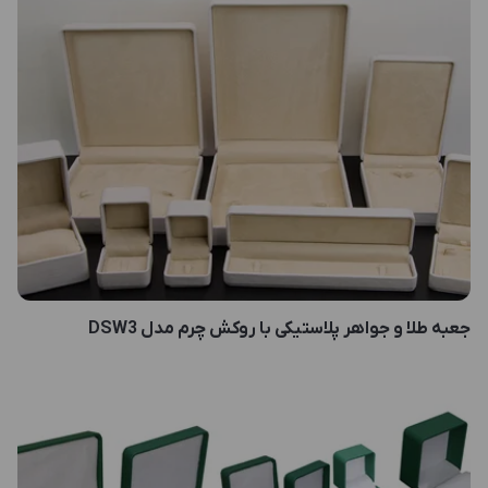
جعبه طلا و جواهر پلاستیکی با روکش چرم مدل DSW3