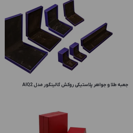
جعبه طلا و جواهر پلاستیکی روکش گالینگور مدل AIQ2