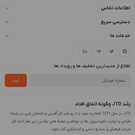
اطلاعات تماس
021-88846810-1
دسترسی سریع
info@JTD.ir
حساب کاربری
خدمات ما
تهران، میدان هفت تیر (ضلع شمال غربی)، کوچه مازندرانی، پلاک4،
مجله فروشگاه
طراحی و توسعه سایت
طبقه3
لیست محصولات
طراحی لوگو
درباره ما
اطلاع از جدیدترین تخفیف ها و رویداد ها
چاپ و حکاکی
تماس با ما
طراحی سه بعدی
ثبت
رشد JTD چگونه اتفاق افتاد
JTD در سال 1371 فعالیت خود را با رویکرد کار آفرینی و اشتغال زایی در زمینه
طراحی و تولید دکوراسیون طلا و جواهر و جعبه های لوکس، زیر نظر اداره کل
میراث فرهنگی و صنایع دستی و گردشگری آغاز نمود.