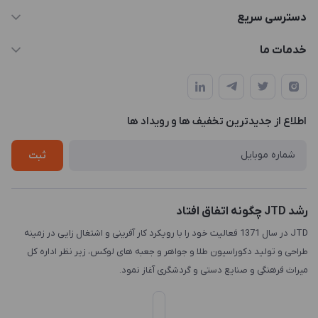
021-88846810-1
دسترسی سریع
info@JTD.ir
حساب کاربری
خدمات ما
تهران، میدان هفت تیر (ضلع شمال غربی)، کوچه مازندرانی، پلاک4،
مجله فروشگاه
طراحی و توسعه سایت
طبقه3
لیست محصولات
طراحی لوگو
درباره ما
اطلاع از جدیدترین تخفیف ها و رویداد ها
چاپ و حکاکی
تماس با ما
طراحی سه بعدی
ثبت
رشد JTD چگونه اتفاق افتاد
JTD در سال 1371 فعالیت خود را با رویکرد کار آفرینی و اشتغال زایی در زمینه
طراحی و تولید دکوراسیون طلا و جواهر و جعبه های لوکس، زیر نظر اداره کل
میراث فرهنگی و صنایع دستی و گردشگری آغاز نمود.