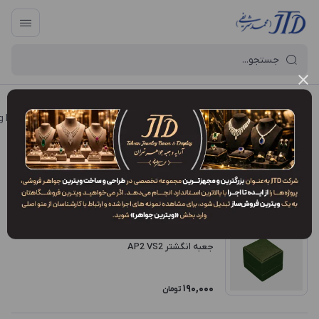
آرایه و جعبه جواهر تهران
/
فروشگاه محصولات
/
جعبه
/
جعبه انگشتر (Ring box)
جعبه انگشتر پلاستیکی
فیلتر محصولات
ترتیب نمایش
:
جدیدترین
جعبه انگشتر AP2 VS2
190,000
تومان