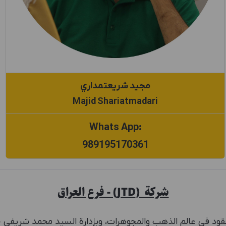
مجيد شريعتمداري
Majid Shariatmadari
:Whats App
989195170361
شركة (JTD) - فرع العراق
عقود في عالم الذهب والمجوهرات، وبإدارة السيد محمد شريفي 