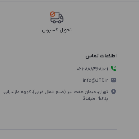
تحویل اکسپرس
اطلاعات تماس
021-88846810-1
info@JTD.ir
تهران، میدان هفت تیر (ضلع شمال غربی)، کوچه مازندرانی،
پلاک4، طبقه3