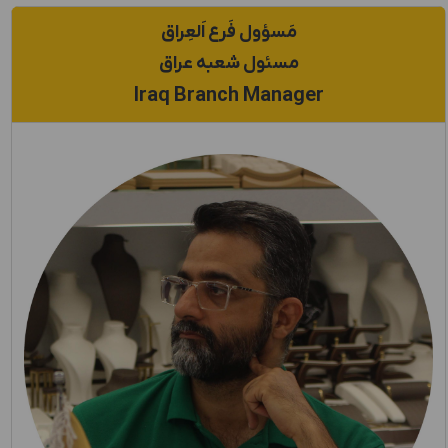
مَسؤول فَرع اَلعِراق
مسئول شعبه عراق
Iraq Branch Manager