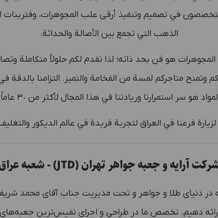
 متخصصون في تصميم وتنفيذ أرقى علب المجوهرات، وفترينات 
الذهب التي تجمع بين الأصالة والحداثة.
اتكم وتمنح متاجركم لمسة من الفخامة والتميز. التزامنا بالدقة
لمواد هو سر استمرارنا وريادتنا في هذا المجال لأكثر من ٣٠ عاماً.
زيارة فرعنا في العراق لتجربة فريدة في عالم الديكور والتغليف 
رکت آرایه و جعبه جواهر تهران (JTD) - شعبه عراق
ه در دنیای طلا و جواهر و تحت مدیریت جناب آقای محمد شریف
ارائه دهیم. تخصص ما در طراحی و اجرای نفیس‌ترین جعبه‌های 