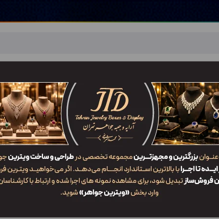
اهر
خدمات ما
ضربان JTD
تماس با ما
شعب/Branch
آرایه و جعبه جواهر تهران
/
فَرعُنا فی وَسَطِ العِراق / شعبه مرکز عراق
فَرعُنا فی وَسَطِ العِراق / شعبه مرکز عراق