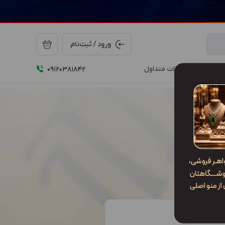
ورود / ثبت‌نام
درباره ما
سوالات متداول
09120381842