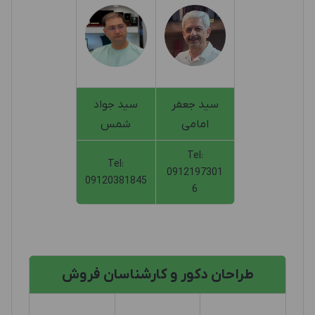
سید جعفر
سید جواد
امامی
شمس
Tel:
Tel:
0912197301
09120381845
6
طراحان دکور و کارشناسان فروش