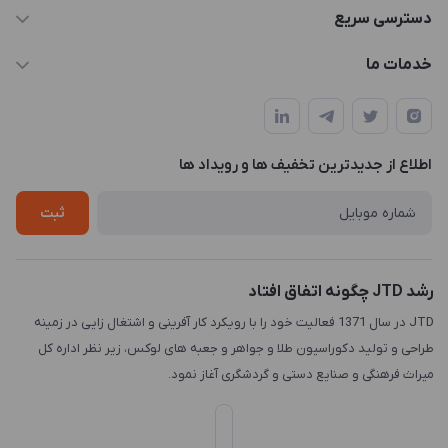
021-88846810-1
دسترسی سریع
info@JTD.ir
حساب کاربری
خدمات ما
تهران، میدان هفت تیر (ضلع شمال غربی)، کوچه مازندرانی، پلاک4،
مجله فروشگاه
طراحی و توسعه سایت
طبقه3
لیست محصولات
طراحی لوگو
درباره ما
اطلاع از جدیدترین تخفیف ها و رویداد ها
چاپ و حکاکی
تماس با ما
طراحی سه بعدی
ثبت
رشد JTD چگونه اتفاق افتاد
JTD در سال 1371 فعالیت خود را با رویکرد کار آفرینی و اشتغال زایی در زمینه
طراحی و تولید دکوراسیون طلا و جواهر و جعبه های لوکس، زیر نظر اداره کل
میراث فرهنگی و صنایع دستی و گردشگری آغاز نمود.