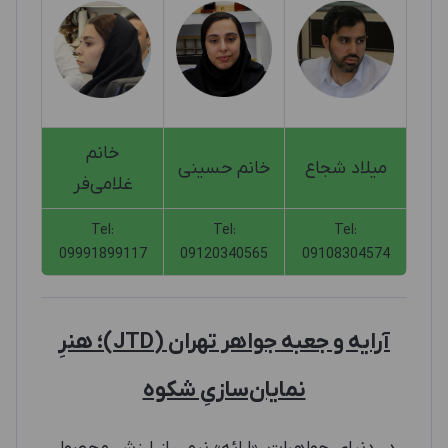
خانم
میلاد شجاع
خانم حسینی
غلامی‌فر
Tel:
Tel:
Tel:
09991899117
09120340565
09108304574
آرایه و جعبه جواهر تهران (JTD)؛ هنرِ
نمایان‌سازیِ شکوه