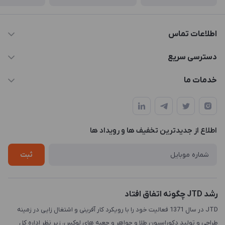
اطلاعات تماس
021-88846810-1
دسترسی سریع
info@JTD.ir
حساب کاربری
خدمات ما
تهران، میدان هفت تیر (ضلع شمال غربی)، کوچه مازندرانی، پلاک4،
مجله فروشگاه
طراحی و توسعه سایت
طبقه3
لیست محصولات
طراحی لوگو
درباره ما
اطلاع از جدیدترین تخفیف ها و رویداد ها
چاپ و حکاکی
تماس با ما
طراحی سه بعدی
ثبت
رشد JTD چگونه اتفاق افتاد
JTD در سال 1371 فعالیت خود را با رویکرد کار آفرینی و اشتغال زایی در زمینه
طراحی و تولید دکوراسیون طلا و جواهر و جعبه های لوکس، زیر نظر اداره کل