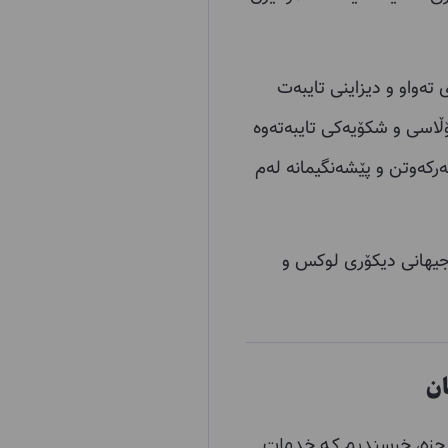
ی تەواو و دیزاینی تایبەت
ە خۆڵاسی و شکۆیەکی تایبەتەوە
سەرکەوتن و پێشەنگیمانە لەم
 جیهانی دیکۆری لوکس و
 جزه، خرسندیم که خدمات