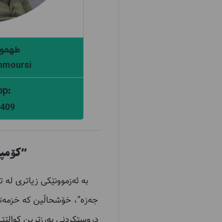
طهمور
hmoursi
:Whats App
409
“ک
ۆ
مپان
بە ئەزموونێکی زیاتری لە 
جەزە”، خۆشحاڵین کە خزمەتگ
دروستکردنی بەرزترین کوالێتی