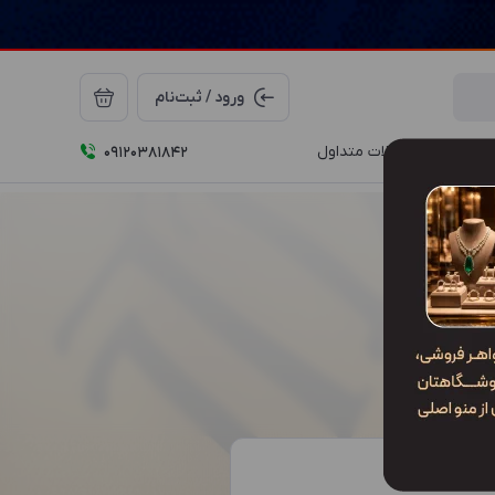
ورود / ثبت‌نام
درباره ما
سوالات متداول
09120381842
اق