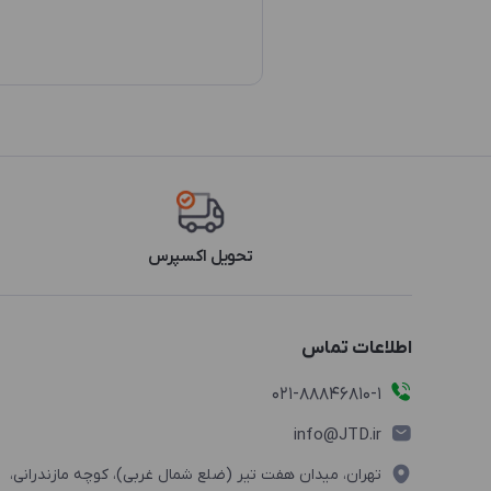
تحویل اکسپرس
اطلاعات تماس
021-88846810-1
info@JTD.ir
تهران، میدان هفت تیر (ضلع شمال غربی)، کوچه مازندرانی،