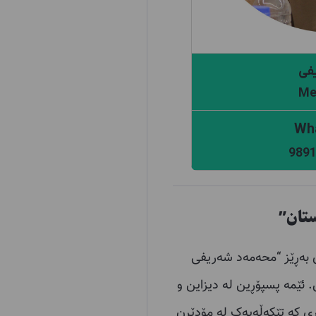
فی
Me
989
ری بەڕێز “محەمەد شەریفی
ئێمە پسپۆڕین لە دیزاین و
اری کە تێکەڵەیەک لە مۆدێرن