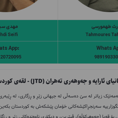
ث طهمورسی
مهدی سی
hdi Seifi
Tahmoures Ta
:Whats App
120720095
989190330
یای ئارایە و جەوهەری تەهران (JTD) - لقەی کوردستان”
تەمەنێک زیاتر لە سێ دەسەڵی لە جیهانی زێڕ و ڕزگاری، لە ڕێبە
وزارییە سەرنجڕاکێشەکانی خۆمان پێشکەش بە کوردستان بکەین. 
 بۆ قەپا (جەوهرکۆڵە)، ڤیترین، و دیکۆری ناوەندەکانی زێڕ و ڕزگ