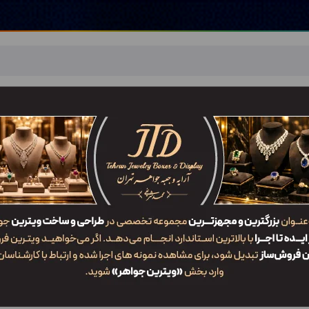
اهر
خدمات ما
ضربان JTD
تماس با ما
شعب/Branch
آرایه و جعبه جواهر تهران
/
لقی هەرێمی کوردستانی عێراق/شعبه کردستان عراق
 هەرێمی کوردستانی عێراق/شعبه کردستان عر