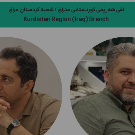
لقی هەرێمی کوردستانی عێراق / شعبه کردستان عراق
Kurdistan Region (Iraq) Branch