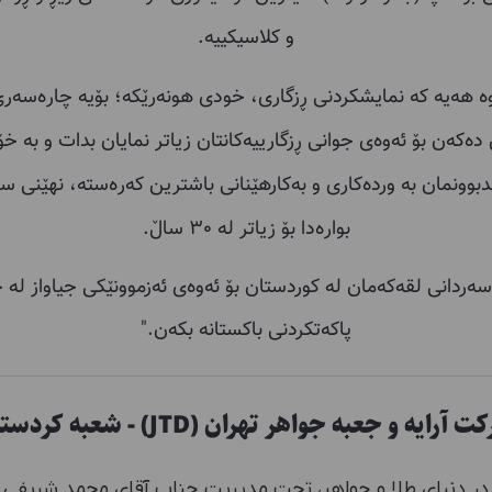
و کلاسیکییە.
یان بەوە هەیە کە نمایشکردنی ڕزگاری، خودی هونەرێکە؛ بۆیە چارەسەر
) پێشکەش دەکەن بۆ ئەوەی جوانی ڕزگارییەکانتان زیاتر نمایان بدات و ب
ەندبوونمان بە وردەکاری و بەکارهێنانی باشترین کەرەستە، نهێنی 
بوارەدا بۆ زیاتر لە ٣٠ ساڵ.
 سەردانی لقەکەمان لە کوردستان بۆ ئەوەی ئەزموونێکی جیاواز لە
پاکەتکردنی باکستانە بکەن."
 آرایه و جعبه جواهر تهران (JTD) - شعبه کردستان
در دنیای طلا و جواهر، تحت مدیریت جناب آقای محمد شریفی