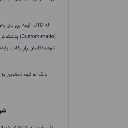
لە JTD، ئێمە بڕوا
(Custom-made
ناوەندەکانتان ڕاز بکات. پاب
بانگ لە ئێوە دەکەین بۆ
شرکت
با بیش از سه دهه تجربه 