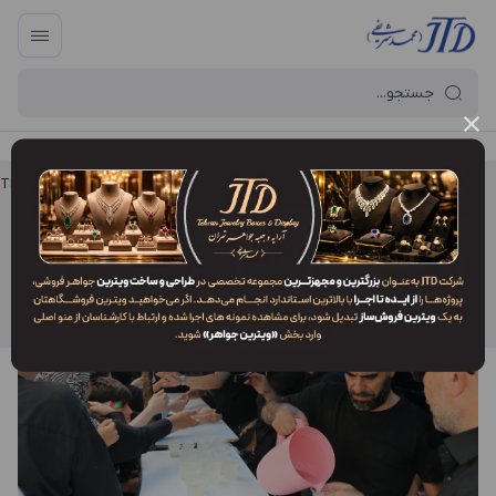
آرایه و جعبه جواهر تهران
/
بایگانی نوشته‌ها
/
موکب اربعین مجموعه JTD 1403
موکب اربعین مجموعه JTD 1403