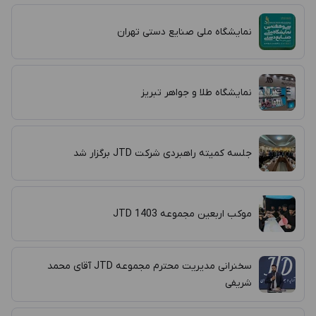
نمایشگاه ملی صنایع دستی تهران
نمایشگاه طلا و جواهر تبریز
جلسه کمیته راهبردی شرکت JTD برگزار شد
موکب اربعین مجموعه JTD 1403
سخنرانی مدیریت محترم مجموعه JTD آقای محمد
شریفی