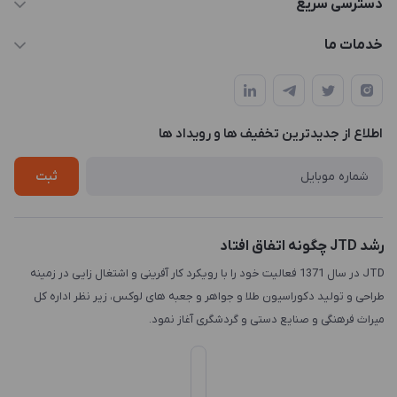
دسترسی سریع
info@JTD.ir
حساب کاربری
خدمات ما
تهران، میدان هفت تیر (ضلع شمال غربی)، کوچه مازندرانی، پلاک4،
مجله فروشگاه
طراحی و توسعه سایت
طبقه3
لیست محصولات
طراحی لوگو
درباره ما
اطلاع از جدیدترین تخفیف ها و رویداد ها
چاپ و حکاکی
تماس با ما
طراحی سه بعدی
ثبت
رشد JTD چگونه اتفاق افتاد
JTD در سال 1371 فعالیت خود را با رویکرد کار آفرینی و اشتغال زایی در زمینه
طراحی و تولید دکوراسیون طلا و جواهر و جعبه های لوکس، زیر نظر اداره کل
میراث فرهنگی و صنایع دستی و گردشگری آغاز نمود.