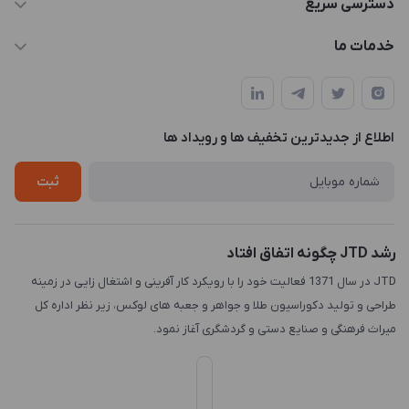
دسترسی سریع
info@JTD.ir
حساب کاربری
خدمات ما
تهران، میدان هفت تیر (ضلع شمال غربی)، کوچه مازندرانی، پلاک4،
مجله فروشگاه
طراحی و توسعه سایت
طبقه3
لیست محصولات
طراحی لوگو
درباره ما
اطلاع از جدیدترین تخفیف ها و رویداد ها
چاپ و حکاکی
تماس با ما
طراحی سه بعدی
ثبت
رشد JTD چگونه اتفاق افتاد
JTD در سال 1371 فعالیت خود را با رویکرد کار آفرینی و اشتغال زایی در زمینه
طراحی و تولید دکوراسیون طلا و جواهر و جعبه های لوکس، زیر نظر اداره کل
میراث فرهنگی و صنایع دستی و گردشگری آغاز نمود.