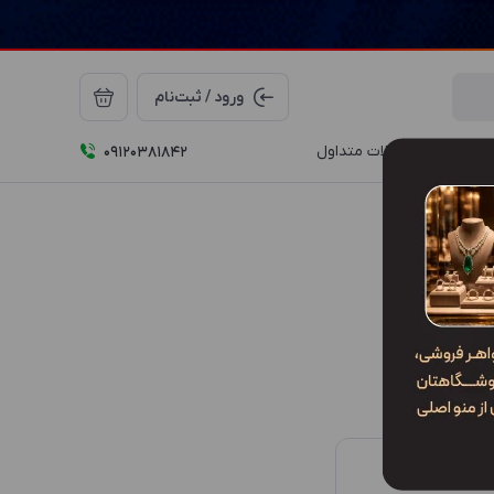
ورود / ثبت‌نام
درباره ما
سوالات متداول
09120381842
درخواست تماس
ید.