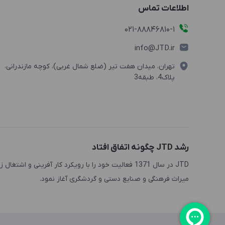
اطلاعات تماس
021-88846810-1
info@JTD.ir
تهران، میدان هفت تیر (ضلع شمال غربی)، کوچه مازندرانی،
پلاک4، طبقه3
رشد JTD چگونه اتفاق افتاد
JTD در سال 1371 فعالیت خود را با رویکرد کار آفرینی
میراث فرهنگی و صنایع دستی و گردشگری آغاز نمود.