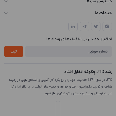
دسترسی سریع
info@JTD.ir
حساب کاربری
خدمات ما
تهران، میدان هفت تیر (ضلع شمال غربی)، کوچه مازندرانی، پلاک4،
مجله فروشگاه
طراحی و توسعه سایت
طبقه3
لیست محصولات
طراحی لوگو
درباره ما
اطلاع از جدیدترین تخفیف ها و رویداد ها
چاپ و حکاکی
تماس با ما
طراحی سه بعدی
ثبت
رشد JTD چگونه اتفاق افتاد
JTD در سال 1371 فعالیت خود را با رویکرد کار آفرینی و اشتغال زایی در زمینه
طراحی و تولید دکوراسیون طلا و جواهر و جعبه های لوکس، زیر نظر اداره کل
میراث فرهنگی و صنایع دستی و گردشگری آغاز نمود.