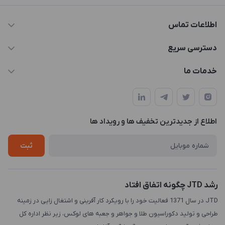
اطلاعات تماس
021-88846810-1
دسترسی سریع
info@JTD.ir
حساب کاربری
خدمات ما
تهران، میدان هفت تیر (ضلع شمال غربی)، کوچه مازندرانی، پلاک4،
مجله فروشگاه
طراحی و توسعه سایت
طبقه3
لیست محصولات
طراحی لوگو
درباره ما
اطلاع از جدیدترین تخفیف ها و رویداد ها
چاپ و حکاکی
تماس با ما
طراحی سه بعدی
ثبت
رشد JTD چگونه اتفاق افتاد
JTD در سال 1371 فعالیت خود را با رویکرد کار آفرینی و اشتغال زایی در زمینه
طراحی و تولید دکوراسیون طلا و جواهر و جعبه های لوکس، زیر نظر اداره کل