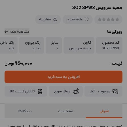
جعبه سرویس SO2 SPW3
علاقه‌مندی
مقایسه
ویژگی‌ها
مشاهده همه
کد محصول
کاربرد
سایز
رنگ بیرون
رنگ داخل
SO2 SPW3
جعبه سرویس
2
سفید
کرم
950,000
قیمت:
تومان
افزودن به سبدخرید
موجود در انبار
ارسال سریع
گارانتی اصالت کالا
معرفی
مشخصات
دیدگاه‌ها
توضيحات :جعبه سرویس چوبی سایز 2 مدل SP، سفید داخل کرم گروه: جعبه