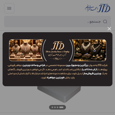
آرایه و جعبه جواهر تهران
/
فهرست محصولات
/
جعبه سرویس SO2 SPW3