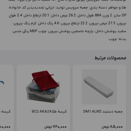
طلا و جواهر دسته بندي: جعبه سرویس توليد: ایرانی تجدیدپذیر کد خانواده:
SP سايز: 2 وزن: 884 طول داخل: 26.2 عرض داخل: 20.1 ارتفاع داخل: 2.4 طول
بيرون: 27.3 عرض بيرون: 22.2 ارتفاع بيرون: 4.6 رنگ داخل: کرم رنگ بيرون:
سفید پوشش داخل: پارچه جاسمین پوشش بيرون: چوب MDF رنگی جنس
بدنه: چوب
محصولات مرتبط
جعبه دستبند DM1 ALW2
کیسه طلا BC2 AKA24
کیسه طلا JA24
0,000
720,000
85,000
تومان
تومان