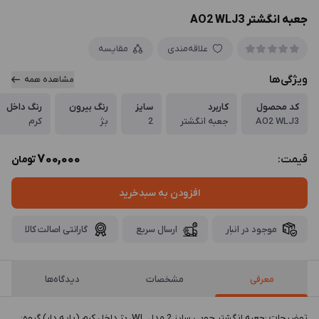
جعبه انگشتر AO2 WLJ3
علاقه‌مندی
مقایسه
ویژگی‌ها
مشاهده همه
کد محصول
کاربرد
سایز
رنگ بیرون
رنگ داخل
AO2 WLJ3
جعبه انگشتر
2
بژ
کرم
700,000
قیمت:
تومان
افزودن به سبدخرید
موجود در انبار
ارسال سریع
گارانتی اصالت کالا
معرفی
مشخصات
دیدگاه‌ها
توضيحات :جعبه انگشتر چوبی سایز 2 مدل WL، بژ داخل کرم (پایه دار) گروه: