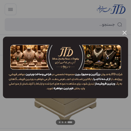
آرایه و جعبه جواهر تهران
/
فهرست محصولات
/
جعبه انگشتر AO2 WLJ3