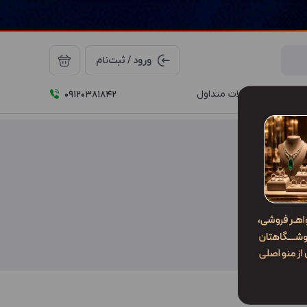
ورود / ثبت‌نام
درباره ما
سوالات متداول
09120381842