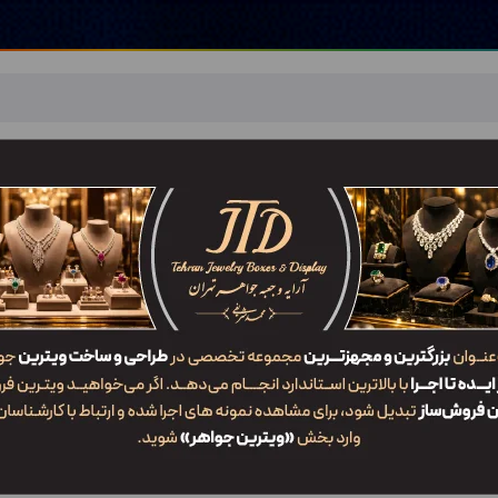
اهر
خدمات ما
ضربان JTD
تماس با ما
شعب/Branch
آرایه و جعبه جواهر تهران
/
خدمات ما
/
چاپ و حک لیزری
/
چاپ لیزری
چاپ لیزری