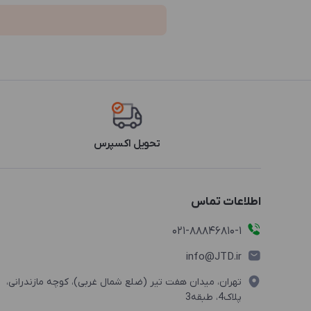
تحویل اکسپرس
اطلاعات تماس
021-88846810-1
info@JTD.ir
تهران، میدان هفت تیر (ضلع شمال غربی)، کوچه مازندرانی،
پلاک4، طبقه3