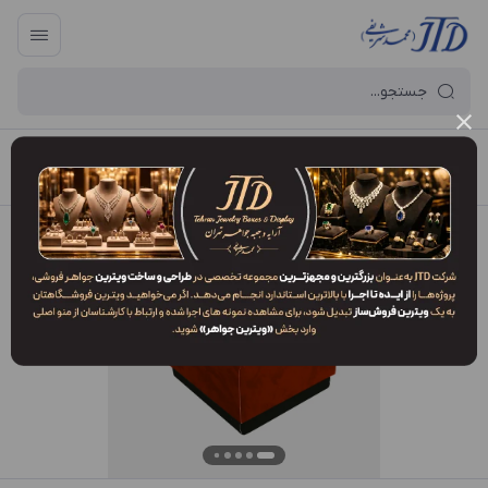
آرایه و جعبه جواهر تهران
/
فهرست محصولات
/
جعبه النگو OM1 ALR2