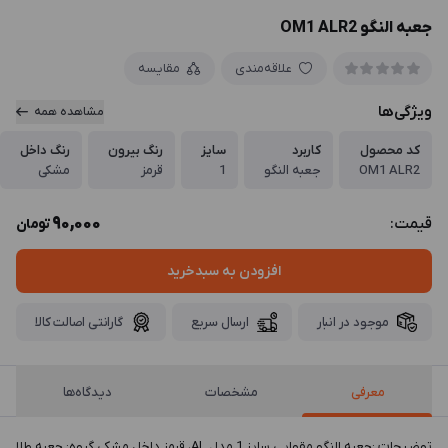
جعبه النگو OM1 ALR2
علاقه‌مندی
مقایسه
ویژگی‌ها
مشاهده همه
کد محصول
کاربرد
سایز
رنگ بیرون
رنگ داخل
OM1 ALR2
جعبه النگو
1
قرمز
مشکی
90,000
قیمت:
تومان
افزودن به سبدخرید
موجود در انبار
ارسال سریع
گارانتی اصالت کالا
معرفی
مشخصات
دیدگاه‌ها
توضيحات :جعبه النگو مقوایی سایز 1 مدل AL، قرمز داخل مشکی گروه: جعبه طلا