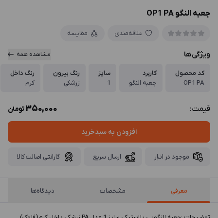
جعبه النگو OP1 PA
علاقه‌مندی
مقایسه
ویژگی‌ها
مشاهده همه
کد محصول
کاربرد
سایز
رنگ بیرون
رنگ داخل
OP1 PA
جعبه النگو
1
زرشکی
کرم
350,000
قیمت:
تومان
افزودن به سبدخرید
موجود در انبار
ارسال سریع
گارانتی اصالت کالا
معرفی
مشخصات
دیدگاه‌ها
توضيحات :جعبه النگویی پلاستیکی سایز 1 مدل PA زرشکی داخل کرم(فلوک)