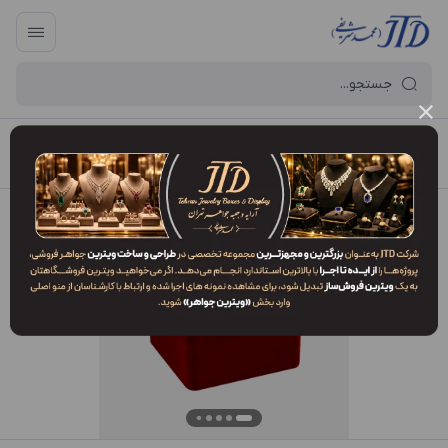
آرایه و جعبه جواهر تهران
/
فهرست محصولات
/
جعبه النگو OP1 PA