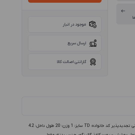
ا
موجود در انبار
ارسال سریع
گارانتی اصالت کالا
توضيحات :جعبه انگشتری مقوایی مدلTD سایز 1 سفید داخل مشکی (طرح سنگ) گروه: جعبه طلا و جواهر دسته بندي: جعبه انگشتر توليد: ایرانی تجدیدپذیر کد خانواده: TD سايز: 1 وزن: 20 طول داخل: 4.2