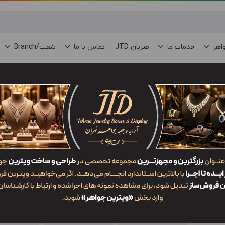
اهر
خدمات ما
ضربان JTD
تماس با ما
شعب/Branch
جعبه انگشتر AM1 TDW2
ویژگی‌ها
کد محصول
کاربرد
سایز
AM1 TDW2
جعبه انگشتر
1