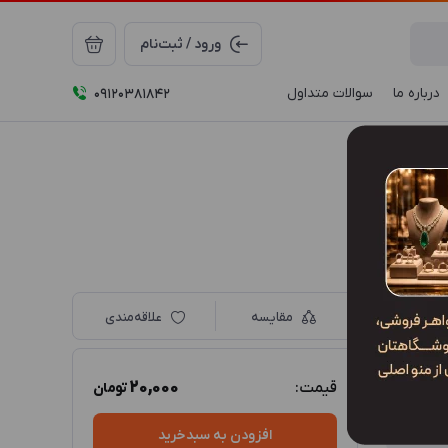
ورود / ثبت‌نام
درباره ما
سوالات متداول
09120381842
مقایسه
علاقه‌مندی
20,000
قیمت:
تومان
افزودن به سبدخرید