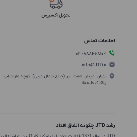
تحویل اکسپرس
اطلاعات تماس
021-88846810-1
info@JTD.ir
تهران، میدان هفت تیر (ضلع شمال غربی)، کوچه مازندرانی،
پلاک4، طبقه3
رشد JTD چگونه اتفاق افتاد
JTD در سال 1371 فعالیت خود را با رویکرد کار آفرینی