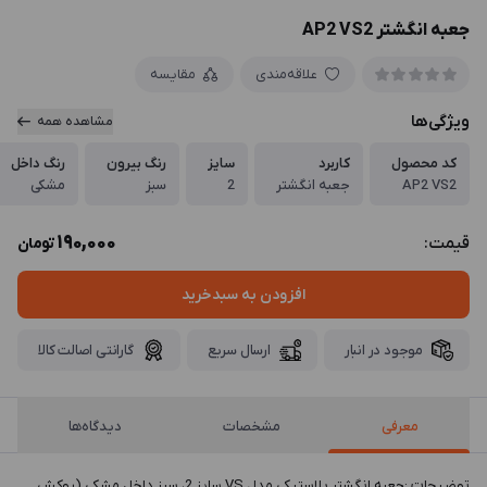
جعبه انگشتر AP2 VS2
علاقه‌مندی
مقایسه
ویژگی‌ها
مشاهده همه
کد محصول
کاربرد
سایز
رنگ بیرون
رنگ داخل
AP2 VS2
جعبه انگشتر
2
سبز
مشکی
190,000
قیمت:
تومان
افزودن به سبدخرید
موجود در انبار
ارسال سریع
گارانتی اصالت کالا
معرفی
مشخصات
دیدگاه‌ها
توضيحات :جعبه انگشتر پلاستیکی مدل VS سایز 2، سبز داخل مشکی (روکش