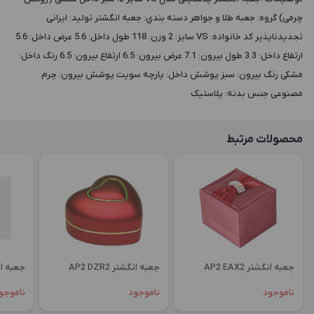
چرمی) گروه: جعبه طلا و جواهر دسته بندي: جعبه انگشتر توليد: ایرانی
تجدیدناپذیر کد خانواده: VS سايز: 2 وزن: 118 طول داخل: 5.6 عرض داخل: 5.6
ارتفاع داخل: 3.3 طول بيرون: 7.1 عرض بيرون: 6.5 ارتفاع بيرون: 6.5 رنگ داخل:
مشکی رنگ بيرون: سبز پوشش داخل: پارچه سویت پوشش بيرون: چرم
مصنوعی جنس بدنه: پلاستیک
محصولات مرتبط
جعبه انگشتر AP2 EAX2
جعبه انگشتر AP2 DZR2
جعبه انگشتر
ناموجود
ناموجود
ناموجو