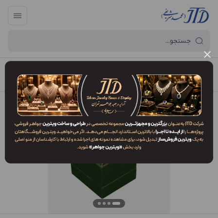
آرایه و جعبه جواهر تهران
/
فهرست محصولات
/
جعبه انگشتر AP2 VS2