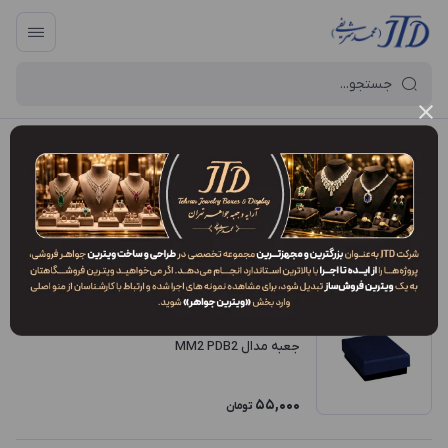
آرایه و جعبه جواهر تهران
/
فروشگاه محصولات
/
جعبه
جعبه
فیلتر محصولات
ترتیب نمایش
:
ارزان‌ترین
جعبه مدال MM2 PDB2
55,000
تومان