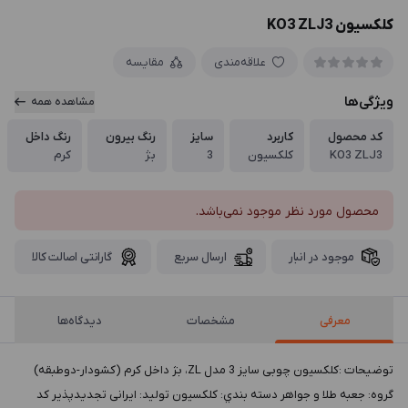
کلکسیون KO3 ZLJ3
علاقه‌مندی
مقایسه
ویژگی‌ها
مشاهده همه
کد محصول
کاربرد
سایز
رنگ بیرون
رنگ داخل
KO3 ZLJ3
کلکسیون
3
بژ
کرم
محصول مورد نظر موجود نمی‌باشد.
موجود در انبار
ارسال سریع
گارانتی اصالت کالا
معرفی
مشخصات
دیدگاه‌ها
توضيحات :کلکسیون چوبی سایز 3 مدل ZL، بژ داخل کرم (کشودار-دوطبقه)
گروه: جعبه طلا و جواهر دسته بندي: کلکسیون توليد: ایرانی تجدیدپذیر کد