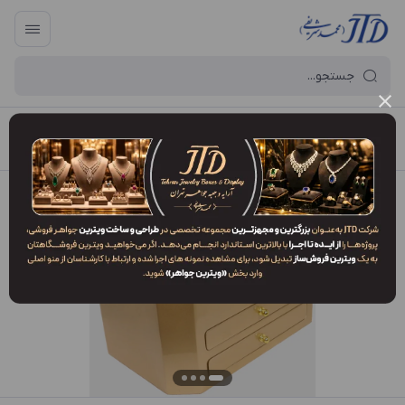
آرایه و جعبه جواهر تهران
/
فهرست محصولات
/
کلکسیون KO3 ZLJ3