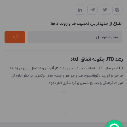
تهران، میدان هفت تیر (ضلع شمال غربی)، کوچه مازندرانی، پلاک4،
مجله فروشگاه
طراحی و توسعه سایت
طبقه3
لیست محصولات
طراحی لوگو
درباره ما
اطلاع از جدیدترین تخفیف ها و رویداد ها
چاپ و حکاکی
تماس با ما
طراحی سه بعدی
ثبت
رشد JTD چگونه اتفاق افتاد
JTD در سال 1371 فعالیت خود را با رویکرد کار آفرینی و اشتغال زایی در زمینه
طراحی و تولید دکوراسیون طلا و جواهر و جعبه های لوکس، زیر نظر اداره کل
میراث فرهنگی و صنایع دستی و گردشگری آغاز نمود.