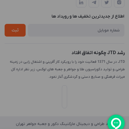
طبقه3
لیست محصولات
طراحی لوگو
درباره ما
اطلاع از جدیدترین تخفیف ها و رویداد ها
چاپ و حکاکی
تماس با ما
طراحی سه بعدی
ثبت
رشد JTD چگونه اتفاق افتاد
JTD در سال 1371 فعالیت خود را با رویکرد کار آفرینی و اشتغال زایی در زمینه
طراحی و تولید دکوراسیون طلا و جواهر و جعبه های لوکس، زیر نظر اداره کل
میراث فرهنگی و صنایع دستی و گردشگری آغاز نمود.
واحد طراحی و دیجیتال مارکتینگ دکور و جعبه جواهر تهران