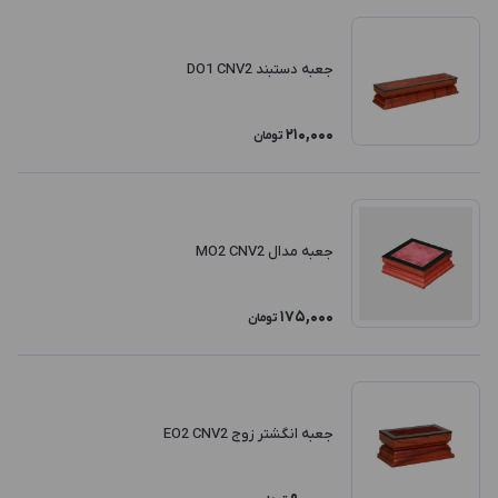
جعبه دستبند DO1 CNV2
210,000
تومان
جعبه مدال MO2 CNV2
175,000
تومان
جعبه انگشتر زوج EO2 CNV2