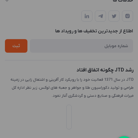
خدمات ما
تهران، میدان هفت تیر (ضلع شمال غربی)، کوچه مازندرانی، پلاک4،
مجله فروشگاه
طراحی و توسعه سایت
طبقه3
لیست محصولات
طراحی لوگو
درباره ما
اطلاع از جدیدترین تخفیف ها و رویداد ها
چاپ و حکاکی
تماس با ما
طراحی سه بعدی
ثبت
رشد JTD چگونه اتفاق افتاد
JTD در سال 1371 فعالیت خود را با رویکرد کار آفرینی و اشتغال زایی در زمینه
طراحی و تولید دکوراسیون طلا و جواهر و جعبه های لوکس، زیر نظر اداره کل
میراث فرهنگی و صنایع دستی و گردشگری آغاز نمود.