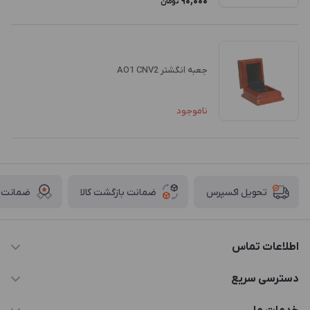
90,000
تومان
جعبه انگشتر AO1 CNV2
ناموجود
ضمانت بازگشت کالا
ضمانت ا
تحویل اکسپرس
اطلاعات تماس
021-88846810-1
دسترسی سریع
info@JTD.ir
حساب کاربری