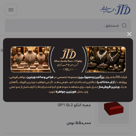
آرایه و جعبه جواهر تهران
/
فروشگاه محصولات
/
انواع مدل محصولات
/
GL2
GL2
فیلتر محصولات
ترتیب نمایش
:
جدیدترین
جعبه النگو OP1 GL2
550,000
تومان