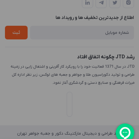
طبقه3
لیست محصولات
طراحی لوگو
درباره ما
اطلاع از جدیدترین تخفیف ها و رویداد ها
چاپ و حکاکی
تماس با ما
طراحی سه بعدی
ثبت
رشد JTD چگونه اتفاق افتاد
JTD در سال 1371 فعالیت خود را با رویکرد کار آفرینی و اشتغال زایی در زمینه
طراحی و تولید دکوراسیون طلا و جواهر و جعبه های لوکس، زیر نظر اداره کل
میراث فرهنگی و صنایع دستی و گردشگری آغاز نمود.
واحد طراحی و دیجیتال مارکتینگ دکور و جعبه جواهر تهران