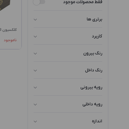
فقط محصولات موجود
برتری ها
کلکسیون KO2 GWM3
دیوایدر/تقسیم کننده
کاربرد
ناموجود
جعبه طلا و جواهرات
رنگ بیرون
مشکی
رنگ داخل
کرم
رویه بیرونی
چرم
رویه داخلی
پارچه حوله ای
اندازه