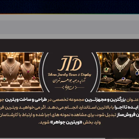
اهر
خدمات ما
ضربان JTD
تماس با ما
شعب/Branch
ات
/
GWM3
جدیدترین
محبوب‌ترین
گران‌ترین
ارزان‌ترین
ایش: