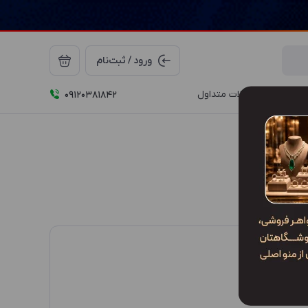
ورود / ثبت‌نام
درباره ما
سوالات متداول
09120381842