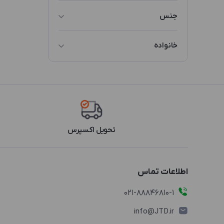
سایز 2
جنس
چوب
خانواده
GWM3
تحویل اکسپرس
اطلاعات تماس
021-88846810-1
info@JTD.ir