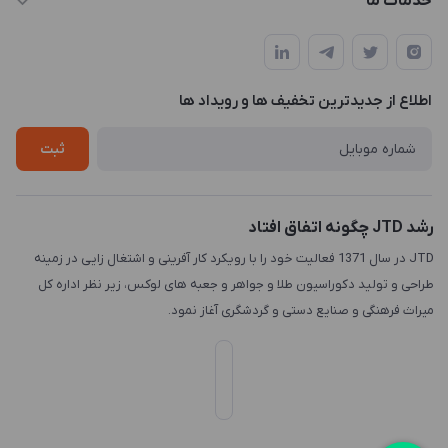
خدمات ما
تهران، میدان هفت تیر (ضلع شمال غربی)، کوچه مازندرانی، پلاک4،
مجله فروشگاه
طراحی و توسعه سایت
طبقه3
لیست محصولات
طراحی لوگو
درباره ما
اطلاع از جدیدترین تخفیف ها و رویداد ها
چاپ و حکاکی
تماس با ما
طراحی سه بعدی
ثبت
رشد JTD چگونه اتفاق افتاد
JTD در سال 1371 فعالیت خود را با رویکرد کار آفرینی و اشتغال زایی در زمینه
طراحی و تولید دکوراسیون طلا و جواهر و جعبه های لوکس، زیر نظر اداره کل
میراث فرهنگی و صنایع دستی و گردشگری آغاز نمود.