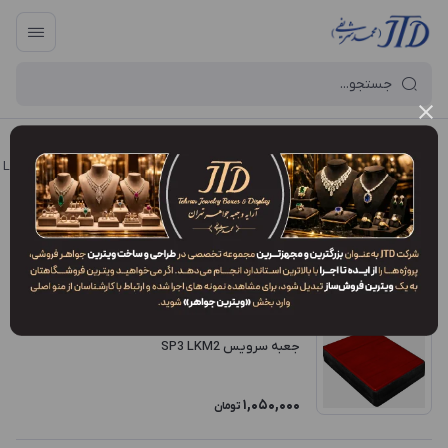
آرایه و جعبه جواهر تهران
/
فروشگاه محصولات
/
انواع مدل محصولات
/
LK2
LK2
فیلتر محصولات
ترتیب نمایش
:
جدیدترین
جعبه سرویس SP3 LKM2
1,050,000
تومان